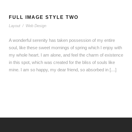
FULL IMAGE STYLE TWO
Layout
/
Web Design
A wonderful serenity has taken possession of my entire
soul, like these sweet mornings of spring which I enjoy with
my whole heart. I am alone, and feel the charm of existence
in this spot, which was created for the bliss of souls like
mine. I am so happy, my dear friend, so absorbed in […]